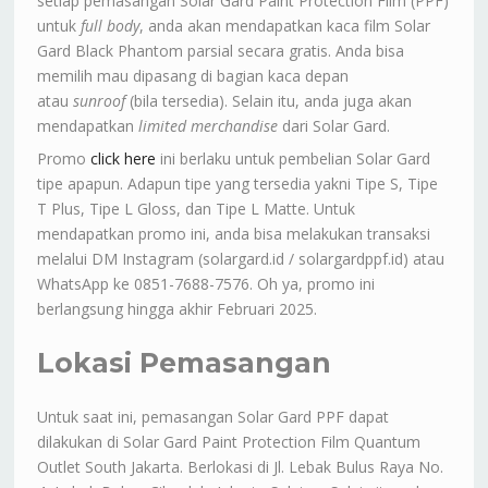
setiap pemasangan Solar Gard Paint Protection Film (PPF)
untuk
full body
, anda akan mendapatkan kaca film Solar
Gard Black Phantom parsial secara gratis. Anda bisa
memilih mau dipasang di bagian kaca depan
atau
sunroof
(bila tersedia). Selain itu, anda juga akan
mendapatkan
limited merchandise
dari Solar Gard.
Promo
click here
ini berlaku untuk pembelian Solar Gard
tipe apapun. Adapun tipe yang tersedia yakni Tipe S, Tipe
T Plus, Tipe L Gloss, dan Tipe L Matte. Untuk
mendapatkan promo ini, anda bisa melakukan transaksi
melalui DM Instagram (solargard.id / solargardppf.id) atau
WhatsApp ke 0851-7688-7576. Oh ya, promo ini
berlangsung hingga akhir Februari 2025.
Lokasi Pemasangan
Untuk saat ini, pemasangan Solar Gard PPF dapat
dilakukan di Solar Gard Paint Protection Film Quantum
Outlet South Jakarta. Berlokasi di Jl. Lebak Bulus Raya No.