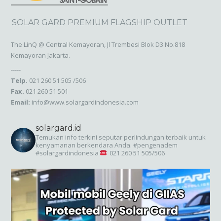
SOLAR GARD PREMIUM FLAGSHIP OUTLET
The LinQ @ Central Kemayoran, Jl Trembesi Blok D3 No.818
Kemayoran Jakarta.
-----
Telp.
021 260 51 505 /506
Fax.
021 260 51 501
Email:
info@www.solargardindonesia.com
solargard.id
Temukan info terkini seputar perlindungan terbaik untuk
kenyamanan berkendara Anda. #pengenadem
#solargardindonesia
021 260 51 505/506