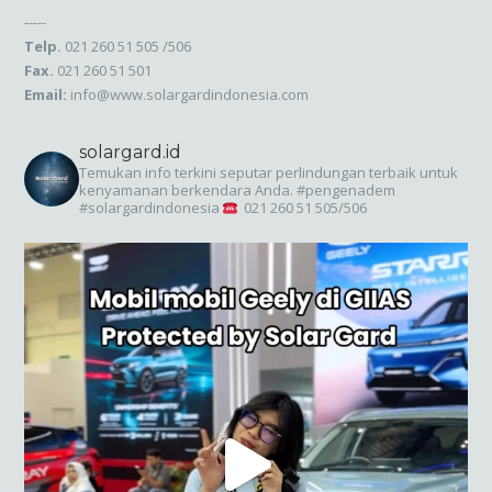
-----
Telp.
021 260 51 505 /506
Fax.
021 260 51 501
Email:
info@www.solargardindonesia.com
solargard.id
Temukan info terkini seputar perlindungan terbaik untuk
kenyamanan berkendara Anda. #pengenadem
#solargardindonesia
021 260 51 505/506