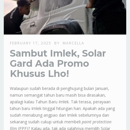
FEBRUARY 17, 2025
BY
MARCELLA
Sambut Imlek, Solar
Gard Ada Promo
Khusus Lho!
Walaupun sudah berada di penghujung bulan Januari,
namun semangat tahun baru masih bisa dirasakan,
apalagi kalau Tahun Baru Imlek. Tak terasa, perayaan
tahun baru Imlek tinggal hitungan hari. Apakah ada yang
sudah menabung angpao dari Imlek sebelumnya dan
sekarang sudah cukup untuk membeli
paint protection
film
(PPF)? Kalau ada, tak ada salahnya memilih Solar